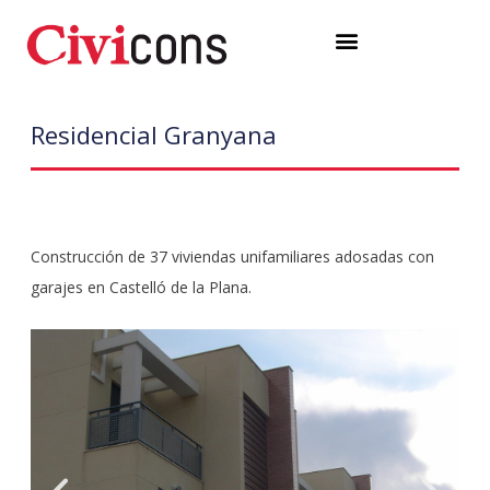
Ir
Menú
al
contenido
Residencial Granyana
Construcción de 37 viviendas unifamiliares adosadas con
garajes en Castelló de la Plana.