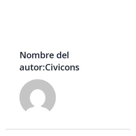
Ir
Menú
al
contenido
Nombre del
autor:Civicons