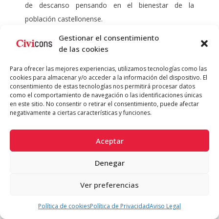
de descanso pensando en el bienestar de la
población castellonense.
Gestionar el consentimiento
Desde Civicons hemos estado comprometidos
de las cookies
desde el primer día con el proyecto, poniendo el foco
Para ofrecer las mejores experiencias, utilizamos tecnologías como las
en cumplir las expectativas tanto del Ayuntamiento
cookies para almacenar y/o acceder a la información del dispositivo. El
de Castellón, como de los habitantes de la ciudad de
consentimiento de estas tecnologías nos permitirá procesar datos
como el comportamiento de navegación o las identificaciones únicas
la plana, buscando la excelencia en cada proyecto.
en este sitio. No consentir o retirar el consentimiento, puede afectar
negativamente a ciertas características y funciones.
Aceptar
Denegar
Ver preferencias
Política de cookies
Política de Privacidad
Aviso Legal